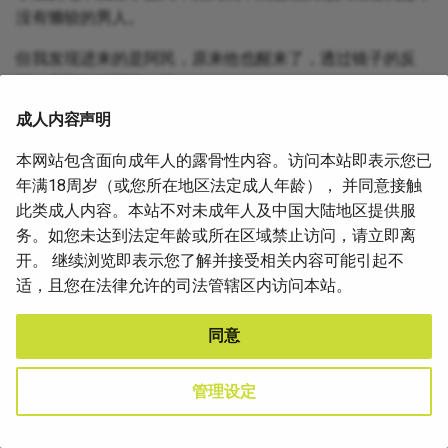
没有懒较的男人。
但我发现进来的是阿民，原来他也醒来了，透过镜子的反
射，我和他对望了一眼。:
成人内容声明
「嘿！早！」我主动向他打了声招呼，轻微和他点了个头，
只希望他不记得我刚才对他的身体作了什么不礼貌的事。)
本网站包含面向成年人的露骨性内容。访问本站即表示您已
年满18周岁（或您所在地区法定成人年龄）， 并同意接触
「早！」他没有什么精神的回复了我的问话，他身上只穿了
此类成人内容。本站不对未成年人及中国大陆地区提供服
一篮球裤，也是和我差不多一样的走路姿势，走起路来的拖
务。如您未达到法定年龄或所在区域禁止访问，请立即离
着两条腿，就这样慢慢的走进了淋浴间里，就打开了莲篷头
开。 继续浏览即表示您了解并接受相关内容可能引起不
开始冲澡。
适，且您在法律允许的司法管辖区内访问本站。
突然之间，我感到膀胱里有一阵尿意，我知道我需要马上小
解，但我又马上意识到自己再也不可能站着排尿，只好先找
同意
了一间厕所隔间里，关上了厕所门，再次的解开了自己腰间
的浴巾，但是可怜的是，我更意识到自己还不知道自己要怎
管理设定
么要小便。
我知道我有新的尿孔在两腿之间，所以我觉定试着蹲下的方