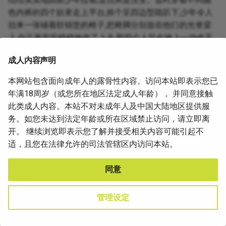
色内裤的四个奴隶走上平台,挨个呈四边型跪趴下,少年令人
抬来一张铺着软锦垫的椅子,把椅脚分别放在他们的光脊梁
上,自己再安安稳稳地坐了上去,那四个人趴在地上一动也不
敢动,老老实实地充任着人椅的四只脚。
成人内容声明
这时跪在地上的壮小伙们连忙趴着,只见这位少爷一米七五
本网站包含面向成年人的露骨性内容。访问本站即表示您已
的个子,身材虽瘦弱但却洒脱飘逸,上穿一件米白色的衬衣,下
年满18周岁（或您所在地区法定成人年龄）， 并同意接触
身穿一条深兰色的高级纯羊绒牛仔裤,脚穿黑色的袜子和一
此类成人内容。本站不对未成年人及中国大陆地区提供服
双意大利的名牌黑皮鞋,一双眼晴,显的十分的冷酷而傲慢,他
务。如您未达到法定年龄或所在区域禁止访问，请立即离
安然地坐在了那张精美高贵的椅子上,那三十几个奴隶抬着
开。 继续浏览即表示您了解并接受相关内容可能引起不
肩邑跪在少爷身後的两侧。一个奴隶被他牵着阴茎爬到他的
适，且您在法律允许的司法管辖区内访问本站。
脚边,他一脚踏在那个奴隶的头上。十几个端着着少爷茶杯
啊什麽的奴隶跪在少爷身边。
同意
少爷威严的向下面跪着的奴隶看了一眼,地上的几千头奴隶
整齐划一地一齐磕了三个头,接着又一起爬起来磕了三个朝
管理设定
拜大头。(是等身长的大头)然後再次又磕了三个响头,突然跪
在地上的奴隶们齐声喊到「祝少爷万岁!」这声音雄壮有力,