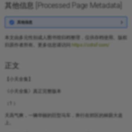
其他信息 [Processed Page Metadata]
其他信息
本文由多元性别成人图书馆归档整理，仅供存档使用。版权
归原作者所有。更多信息请访问
https://cdtsf.com/
正文
【小天全集】
《小天全集》真正完整版本
（1 ）
天高气爽，一辆华丽的巨型马车，奔行在郊区的林荫大道
上。