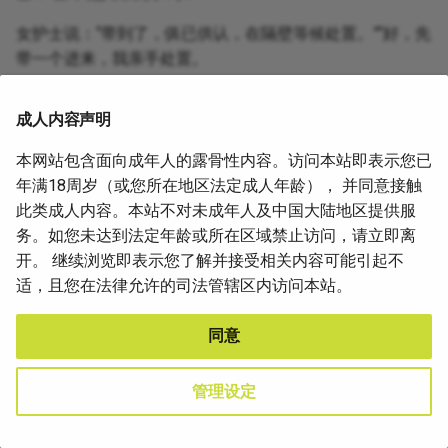
女护士说：“带到了，俱已供认，在隔壁等候处置。”“好，先
带一个进来，我亲手处置。
”
成人内容声明
女护士应声出去了，不一会，两个大汉押着一个五花大绑的
本网站包含面向成年人的露骨性内容。访问本站即表示您已
中年男人走了进来，那男人
年满18周岁（或您所在地区法定成人年龄）， 并同意接触
一进屋就跪下了，声泪俱下道：“冰如医生，不，冰如女
此类成人内容。本站不对未成年人及中国大陆地区提供服
王，看在属下一向忠诚你的份上
务。如您未达到法定年龄或所在区域禁止访问，请立即离
开。 继续浏览即表示您了解并接受相关内容可能引起不
，就饶了属下这一次吧，属下再也不敢了。”姐姐冷冷哼了
适，且您在法律允许的司法管辖区内访问本站。
一声道：“当时你为什么就没
同意
有想到不敢这两个字呢？你身为本宫财务总监，竟然串通记
者前来偷拍宫刑实录，从中
管理设定
捞取大量钱财，枉费我对你一片信任！”姐姐越说越气，挥
手对那两个大汉说：“上刑架