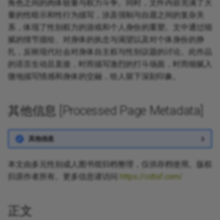
角色之间的肉体较量与权力斗争。同时，文件内容充满了大
量的性暗示和性行为描写，涉及强制与自愿之间的复杂关
系，体现了性别权力的游戏和个人身份的重塑。文中通过细
腻的情节描绘、对身体的执念与渴望以及对个体身份的挣
扎，反映现代社会对身体自主权与性别议题的讨论。此作品
的语言生动且直接，时而描写激烈的打斗场面，时而细腻入
微地描写情感和身体的交融，给人留下深刻印象。
其他信息 [Processed Page Metadata]
其他信息
本文由多元性别成人图书馆归档整理，仅供存档使用。版权
归原作者所有。更多信息请访问
https://cdtsf.com/
正文