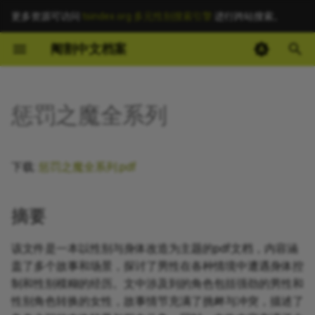
更多资源可访问
tsindex.org 多元性别搜索引擎
进行跨站搜索。
键
阉割中文档案
入
摘要
以
惩罚之魔全系列
开
其他信息 [Processed Page
Metadata]
始
下载:
惩罚之魔全系列.pdf
搜
正文
索
摘要
该文件是一本以性别与身体改造为主题的pdf文档，内容涵
盖了多个故事和场景，探讨了男性在各种情境中遭遇身体控
制和性别模糊的经历。文中涉及到的角色包括强劲的男性和
性别角色转换的女性，故事情节充满了挑衅与冲突，描述了