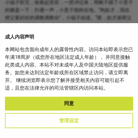
小福子听完，收敛起笑容，一把冲过来，用靴子踢了小贵子
的膝盖一下，扑通一声，小贵子跪倒在地。“狗奴才，现在
师父要好好的调教调教你”，小福子凶道。“喳，奴才谢师父
调教”。小贵子似乎迫不及待的希望被小福子的黑色布靴所
调教。首先，小福子用脚，用靴子用力的在小贵子的脸上抽
成人内容声明
了几个耳光，发出清脆的响声。“奴才该死，奴才该死”，小
贵子也配合的大声叫道，两人都感到无比的兴奋。突然，小
本网站包含面向成年人的露骨性内容。访问本站即表示您已
福子一脚踢到小贵子的胸前，把他踢翻在地。小贵子挣扎的
年满18周岁（或您所在地区法定成人年龄）， 并同意接触
爬起来，又被继续一脚踢倒。“奴才该死，师父饶命啊，师
此类成人内容。本站不对未成年人及中国大陆地区提供服
父饶命……”小贵子几乎带著哭腔说道。小福子也没有再继
务。如您未达到法定年龄或所在区域禁止访问，请立即离
续，紧接著，小福子用靴子轻轻的夹著小贵子的两边脸颊，
开。 继续浏览即表示您了解并接受相关内容可能引起不
布靴开始慢慢的，温柔的划过小贵子的脸，儘量用靴子抚摸
适，且您在法律允许的司法管辖区内访问本站。
著他的每一块地方，然后是胸部，乳头，再下来到裆部，用
靴子轻轻揉搓著小贵子的鸡巴，听著小贵子发出快乐的呻
同意
吟。忽然，小贵子跪爬起来，双手捉住小福子的双脚和靴
子，向著小福子磕了个头，然后整个身子几乎是挨著地面，
管理设定
像一个虔诚的朝拜者，小福子的靴子就在他的面前，他双手
轻轻抱著其中一隻靴子，伸出自己的舌头，轻轻的舔遍这只