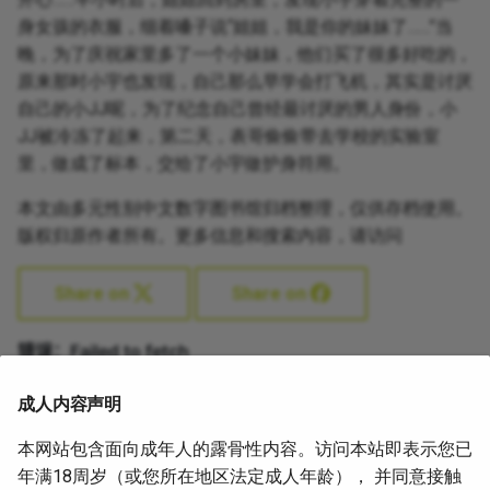
身女孩的衣服，细着嗓子说“姐姐，我是你的妹妹了……”当
晚，为了庆祝家里多了一个小妹妹，他们买了很多好吃的，
原来那时小宇也发现，自己那么早学会打飞机，其实是讨厌
自己的小JJ呢，为了纪念自己曾经最讨厌的男人身份，小
JJ被冷冻了起来，第二天，表哥偷偷带去学校的实验室
里，做成了标本，交给了小宇做护身符用。
本文由多元性别中文数字图书馆归档整理，仅供存档使用。
版权归原作者所有。更多信息和搜索内容，请访问
Share on
Share on
成人内容声明
本网站包含面向成年人的露骨性内容。访问本站即表示您已
年满18周岁（或您所在地区法定成人年龄）， 并同意接触