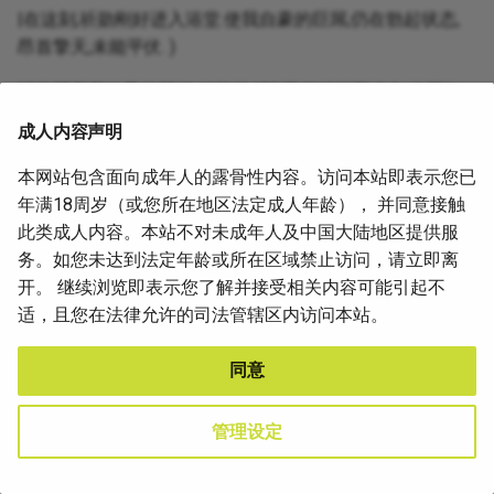
|在这刻,祈勋刚好进入浴堂.使我自豪的巨屌,仍在勃起状态,
昂首擎天,未能平伏. )
祈勋望着我的昂首巨根,奸笑道:"邦!我俩结识那么久,也不知
你身怀巨物."我尴尬的一笑
成人内容声明
.继续淋浴.
本网站包含面向成年人的露骨性内容。访问本站即表示您已
年满18周岁（或您所在地区法定成人年龄）， 并同意接触
t祈勋已经脱至精光.胸肌鼓鼓,三角肌浑圆厚实,厚横的阔背,
此类成人内容。本站不对未成年人及中国大陆地区提供服
腹部没有一点赘肉,节节分
务。如您未达到法定年龄或所在区域禁止访问，请立即离
明.粗壮健硕的大腿.小腹挂着一条粗状的软垂阴茎,八吋多长
开。 继续浏览即表示您了解并接受相关内容可能引起不
四指阔度的直径,不长不短
适，且您在法律允许的司法管辖区内访问本站。
的包皮刚好包裹着硕大的龟头,阴囊鼓胀成球.尺码如垒球般
同意
大小,挂在巨屌根部.祈勋在
我旁的水龙头下享受淋浴.我不时偷看祈勋完美的身躯.
管理设定
祈勋双手不断在刷身,由如抚摩自己肉体.双手更不断套弄黑