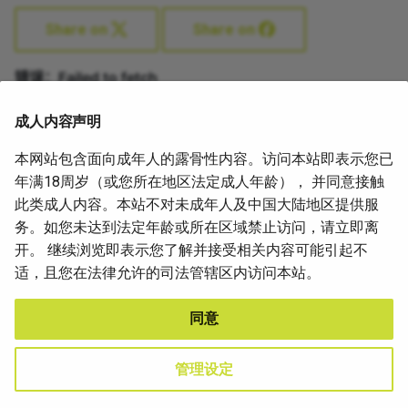
Share on
Share on
成人内容声明
本网站包含面向成年人的露骨性内容。访问本站即表示您已
年满18周岁（或您所在地区法定成人年龄）， 并同意接触
此类成人内容。本站不对未成年人及中国大陆地区提供服
务。如您未达到法定年龄或所在区域禁止访问，请立即离
开。 继续浏览即表示您了解并接受相关内容可能引起不
下一页
适，且您在法律允许的司法管辖区内访问本站。
每个男人都值得阉割
同意
多元性别成人图书馆 2025
Made with
Material for MkDocs
管理设定