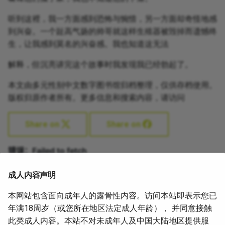
听到这裡，我一方面感到恐怖与惋惜，另一方面却奇怪地感
到兴奋。一个趾高气扬的帅哥就这样生殖器被毁掉而遗憾终
生，让我感到莫名的兴奋感。我也知道这无法
解释，但沉亮讲完这个故事时我发现我已经勃起了。
本文由多元性别中文数字图书馆归档整理，仅供存档使用。
版权归原作者所有。更多信息和搜索内容，请访问
Share on
Share on
成人内容声明
本网站包含面向成年人的露骨性内容。访问本站即表示您已
年满18周岁（或您所在地区法定成人年龄）， 并同意接触
此类成人内容。本站不对未成年人及中国大陆地区提供服