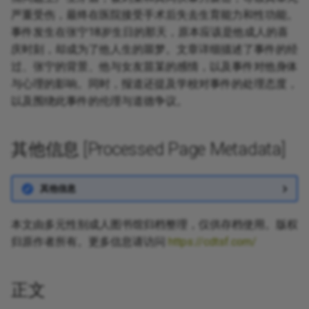
严重受伤，最终在医院接受手术后失去生育能力和性功能。
事件发生在张宁18岁生日的那天，原本应该是他成人的喜
庆时刻，却成为了他人生的噩梦。文章详细描述了事件的经
过、张宁的背景、他与女友苗某的感情，以及事件对他身体
与心理的影响。同时，报道还提及学校对事件的处理态度，
以及围绕此事件的伦理与道德争议。
其他信息 [Processed Page Metadata]
其他信息
本文由多元性别成人图书馆归档整理，仅供存档使用。版权
归原作者所有。更多信息请访问
https://cdtsf.com/
正文