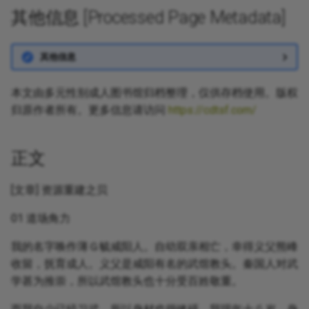
其他信息 [Processed Page Metadata]
其他信息
本文由多元性别成人图书馆归档整理，仅供存档使用。版权
归原作者所有。更多信息请访问
https://cdtsf.com/
正文
[文章] 资源重建之贝
01 道场角力
我的名字唤作薄Ｇ毓咸阳人。自幼双亲相亡，幸得义父熊峰
收留，抚育成人。义父是咸阳有名的武馆教头。秦国人对武
学甚为推崇，所以武馆教头也十分受百姓敬重。