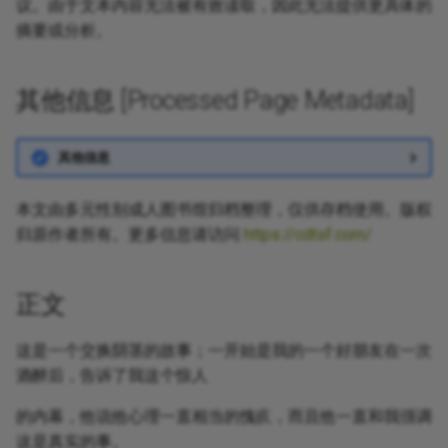
议。由于文本内容无法被有效读取，因此无法提供更具体的
摘要或分析。
其他信息 [Processed Page Metadata]
其他信息
本文由多元性别成人图书馆归档整理，仅供存档使用。版权
归原作者所有。更多信息请访问
https://cdtsf.com/
正文
这是一个交换阴茎的故事；一开始是我的一个好朋友在一次
酒醉后，告诉了我这个惊人
的内幕，他说他心理一直相当的愧疚，而且他一直和我强调
这是真实的事。