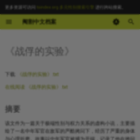
更多资源可访问
tsindex.org 多元性别搜索引擎
进行跨站搜索。
键
阉割中文档案
入
摘要
以
《战俘的实验》
开
其他信息 [Processed Page
Metadata]
始
下载:
《战俘的实验》.txt
搜
正文
在线阅读 《战俘的实验》.txt
索
摘要
该文件为一篇关于极端性别与权力关系的虚构小说，主要描
绘了一名中年军官在敌军的严酷拷问下，经历了严重的身体
与心理折磨。故事以中年军官被捕为开端，记录了他在拷问