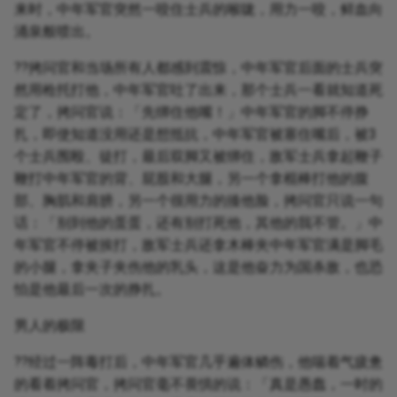
来时，中年军官突然一咬住士兵的喉咙，用力一咬，鲜血向
涌泉般喷出。
??拷问官和当场所有人都感到震惊，中年军官后面的士兵突
然用枪托打他，中年军官吐了出来，那个士兵一看就知道死
定了，拷问官说：「先绑住他嘴！」中年军官的脚不停挣
扎，即使知道没用还是想抵抗，中年军官被塞住嘴后，被3
个士兵围殴、徒打，最后双脚又被绑住，敌军士兵拿起鞭子
鞭打中年军官的背、屁股和大腿，另一个拿棍棒打他的腹
部、胸肌和肩膀，另一个很用力的揍他脸，拷问官只说一句
话：「别到他的蛋蛋，还有别打死他，其他的我不管。」中
年军官不停被挨打，敌军士兵还拿木棒夹中年军官满是脚毛
的小腿，拿夹子夹伤他的乳头，这是他奋力为国杀敌，也恐
怕是他最后一次的挣扎。
男人的极限
??经过一阵毒打后，中年军官几乎遍体鳞伤，他喘着气疲惫
的看着拷问官，拷问官毫不畏惧的说：「真是愚蠢，一时的