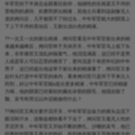
年军官的下半身总会跟着往前仰，他雄性的生殖器又不停的
受电刑的虐待、折磨而挤出精液，其他士兵看到这副惨无人
道的拷问后，几乎都受不了转过头，中年军官粗大的阴茎上
下上下不停的晃动后，又射出淡白色的精液。
??一次又一次的射出精液，拷问官看见中年军官射出来的精
液越来越稀后，拷问官终于关掉开关，中年军官马上低下头
来，非常痛苦又混乱的喘着气，他泪流满面，这已经不是男
人或是军人可以忍受的痛苦了，更何况是个有把年纪的中年
男子，这已经超出他这辈子射出来的精液量了，拷问官又拿
起针头打进中年军官的体内，看来拷问官只是停下手来注入
药剂，好让中年军官能u造出更多精液，中年军官已经精疲
力竭，他的阴茎已经垂软的藏在浓密的阴毛，他现在除了
颤、哀号和哭泣以外还能做些什幺？
??拷问官又再次要开启开关，中年军官边奋力的摇头边流下
眼泪和汗水，连叛徒都快看不下去了，拷问官又毫无人性的
开启开关，中年军官又开始不断的挣扎、沙哑的哀号，他已
经垂软的阴茎又再次的勃起，前列体的刺激又导致他粗大的