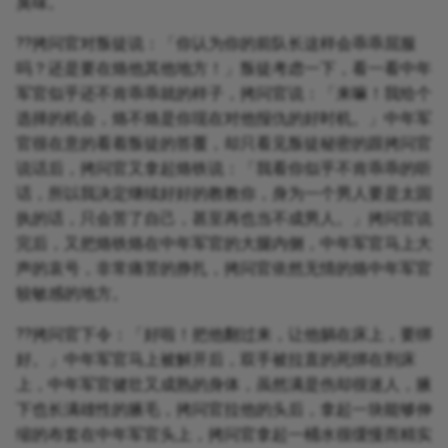
臭味。
??拷问官对叛徒说：「你认为你的前队长这样会乖乖屈服
吗？还是要在烙他其他地方！」叛徒考虑一下，看一看中年
军官似乎还不肯乖乖就的样子，拷问官说：「来嘛！我给个
选择的机会，烙不烙是你现在对他报仇的好时机。」中年军
官很在意的看着叛徒的答覆，却只看见叛徒秘密的跟拷问官
说话后，拷问官又拿起烙铁说：「我看你似乎不肯乖乖的听
话，所以我决定继续好好的教教你，身为一个男人要是太固
执的话，只会苦了自己，甚至再也当不成男人。」拷问官说
完后，又把烙铁烙在中年军官的大腿内侧，中年军官马上大
声的哀号，非常痛苦的挣扎，拷问官依然无情的烙中年军官
较敏感的地方。
??拷问官下令：「好啦！把他翻过来，让他躺在床上，要绑
好。」中年军官马上被解开后，双手被拉直的死绑在刑床
上，中年军官健壮又成熟的身体，虽然满是伤却很迷人，腋
下也长满雄性的腋毛，拷问官拉他的头后，拿起一块能够伸
缩的布套在中年军官头上，拷问官拿起一桶水很缓慢而精实