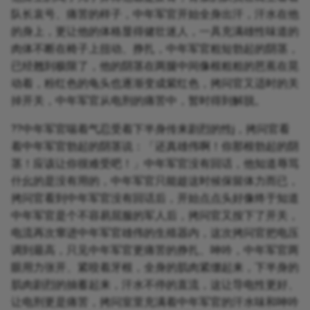
队长哀号、痛苦的样子，中年军官开始全身出汗，汗水在他
的身上，更让他的体格显得健壮迷人，一具充满雄性味道的
肉体不断在椅子上扭动、挣扎，中年军官粗短勃起的阴茎，
已经翘到极限了，他的阴茎在两腿中间像根粗粗的芭蕉在晃
动着，粉红色的龟头也逐渐变成紫红色，拷问官又适时的关
掉开关，中年军官从电刑的痛苦中，暂时得到解脱。
??中年军官喘着气忍受着下半身传来剧烈的性j，拷问官看
着中年军官勃起的阴茎说：「还真雄伟啊！你那根勃起的阴
茎！应该让你很难受吧！」中年军官没有回话，他知道辱骂
什幺的是没有用的，中年军官只能趁这时候保留体力而已，
拷问官看到中年军官没有回话后，开始点点头好像终于知道
中年军官是个不容易屈服的军人后，拷问官又按下了开关，
电流再次窜进中年军官雄伟的生殖器内，这次拷问官把电压
调到最高，只见中年军官更痛苦的挣扎、呻吟，中年军官两
眼用力张开、紧咬着牙根，全身的肌肉紧绷起来，下半身的
肌肉剧烈的抽蓄起来，汗水不停的直流，这让导电性更好、
让电刑更是痛苦，拷问室里充满着中年军官的汗水味和呻吟