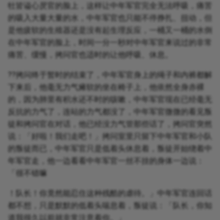
牡皆谥心昃官的脸上，这样让中年军官完全无法呼吸，痛苦
的吸入大量大量的水，中年军官也只能不停挣扎、扭动，但
是他疲软的生殖器还是没有起生理反应，一桶又一桶的水倒
在中年军官的脸上，时间一分一秒对中年军官来说过的非常
痛苦、缓慢，拷问官也适时的让他呼吸、休息。
??拷问终于暂时的结束了，中年军官身上的绳子和内裤都解
下来后，他毫无力气瘫软的坐在椅子上，他依然全身赤裸
的，因为肺里有积水还不时的咳嗽，中年军官现在已经毫无
反抗的力气了，连站的力气都没了，中年军官微微的看见叛
徒和拷问官在对话，他已经没力气管那些话了，拷问官突然
说：「好啦！我们走吧！」拷问室里只留下中年军官和小队
的叛徒而已，中年军官只是低着头休息着，叛徒开始绕着中
年军官走，他一边看看中年军官一丝不挂的身体一边说：
「很不错嘛
！队长！你竟然能忍住这种残酷的虐待。」中年军官连回话
都不想，只是默默的低着头喘息着，叛徒说：「队长，你知
道我很久以前就非常注意着你。」