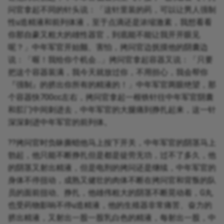
问官拿起不同的针头说：「这针里装的药，可以让男人强制
性u造精液和前列体液，至于点滴还是浓缩激素，我想看看
你那自豪又粗大的雄性器官，到底能不能让我开开眼见
呢？」中年军官开始颤、害怕，拷问官边抚摸他的阴囊边
说：「喔！我给你个机会…」拷问官拿起容器又说：「只要
把这个容器装满，我今天就放过你，不用担心，我会帮你
『强制』的挤出你所有的精液的！」中年军官两眼绝望，那
个容器快700cc左右，拷问官拿起一根铁针往中年军官阴囊
和肛门中间刺进去，中年军官的大腿痛到挣扎起来，这一针
深深刺进中年军官的前列体。
??拷问官时负昧撕螅他马上按下开关，中年军官的阴茎马上
勃起，他只能不断挣扎但是都是徒劳无功，过不了多久，他
的阴茎又射出精液，但是电刑的拷问还是继续，中年军官的
身体不停扭动，成熟又健壮的肉体不断在拷问官和背叛的队
员的面前扭动、挣扎，他雄伟粗大的阴茎不断晃动着，G丸
也受药物影响不停u造精液，他的生殖器非常痛苦、奋力的
挤出精液，又射出一股一股乳白色的精液，每射出一股，中