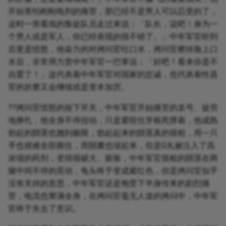
开始害怕刚刚电刑的痛苦，那已经不是男人可以忍受的了，
这时一旁看戏的叛徒队员走过来说：「队长，说吧！身为一
个男人或是军人，你已经表现的很不错了。」中年军官听到
后更是愤怒，他奋力的对拷问官吐口水，拷问官擦掉脸上口
水后，非常用力赏中年军官一巴掌说：「好吧！看来你是不
自爱了！」这代表着中年军官对国家的忠诚，也代表着性器
官的折磨又会继续或是变本加厉。
??拷问官愤怒的按下开关，中年军官开始痛苦的哀号、徒劳
地挣扎，他全身不停扭动，只是紧咬住牙根死撑着，他成熟
勃起的阴茎也翘到极限，勃起起来的阴茎真的很粗，用一只
手也很难全部握住，而阴囊也缩起来，但是G丸被注入了高
浓缩的药剂，变得很硕大、膨胀，中年军官很粗的阴茎在两
腿中间不停的晃动，龟头终于变成紫红色，但是拷问官似乎
没有关掉的意思，中年军官还是饱受下半身传来的剧烈痛
苦，电流也窜满全身，在拷问官毫无人道的拷问中，中年军
官终于失去了意识。