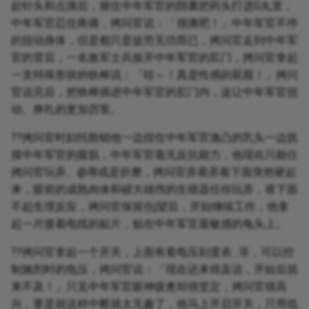
起针头和点滴后，握住中年军官的阴囊把药头打进G丸里，
中年军官忍住疼痛，拷问官说：「很痛吧！」中年军官不停
的扭动身体，但是都只是徒劳无功而已，拷问官走到中年军
官的背后，一名敌军士兵扳开中年军官的肛门，拷问官拿起
一支特殊形状的铁棒说：「哇～！真是性感的屁股！」拷问
官说完后，把铁棒插进中年军官的肛门内，这让中年军官扭
动、挣扎的更加厉害。
??拷问官时妇托骱螅他一边捏住中年军官激凸的乳头一边抚
摸中年军官的腹肌，中年军官毫无反抗能力，他现在只能任
拷问官玩弄、@辱或是折磨，拷问官弄着弄着下面突然硬起
来，眼前的成熟肉体和硕大雄伟的生殖器任你玩弄，谁下面
不起生理反应，拷问官保留住j望后，开始继续工作，他拿
起一片接着电线的贴片，贴在中年军官最敏感的龟头上。
??拷问官拿起一个开关，上面有着电压刻度表…等，可以控
制施刑时的电压，拷问官说：「现在还来得及说，开始后就
来不及！」只见中年军官眼神疲惫却很坚定，拷问官很高
兴，要是就这样中断就太无趣了，他马上开启开关，只用低