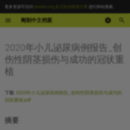
更多资源可访问
tsindex.org 多元性别搜索引擎
进行跨站搜索。
键
阉割中文档案
入
摘要
以
2020年小儿泌尿病例报告_创
开
其他信息 [Processed Page
伤性阴茎损伤与成功的冠状重
Metadata]
始
植
搜
正文
索
下载:
2020年小儿泌尿病例报告_创伤性阴茎损伤与成功的
冠状重植.pdf
摘要