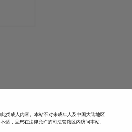
触此类成人内容。本站不对未成年人及中国大陆地区
下一页
起不适，且您在法律允许的司法管辖区内访问本站。
年自残病例报告—精神分裂症患者的阴茎自残