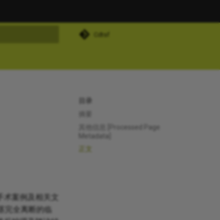
Cdtsf
搜索
目录
摘要
其他信息 [Processed Page
Metadata]
正文
手术案例及相关文
茎完全离断的临