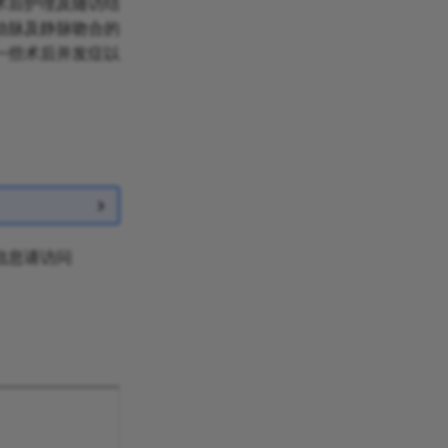
术后护理及随访结
动脉及静脉吻合的
一些术后并发症以
信息请访问