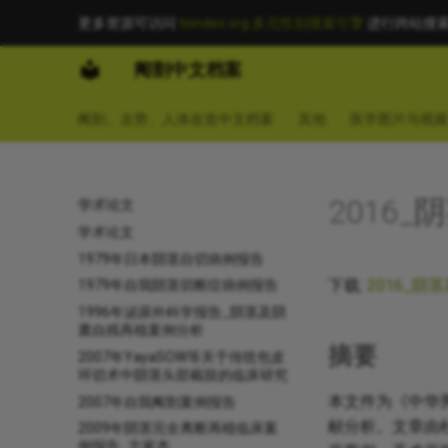
更多资源可访问
tsindex.org 多元性别搜索引擎
进行跨站搜
阉割中文档案
阉割、去势、人体改造中文档案
其他
医学图片与视频
2016
学术论文
学术论文
1979年日本阴茎自切病例报告
下载:
2016_阴
1979年自我阴茎切断症病例报告
1996年泌尿外科学报告_阴茎及阴
囊自残再植案例分析
摘要
2007年YayaSOW等关于传统包皮
环切术中阴茎头部截肢的临床研究
本文件为《中华
2007年自我阉割案例报告
献分析。文章由
2009年阴茎完全离断再植临床案
例报告_方家杰