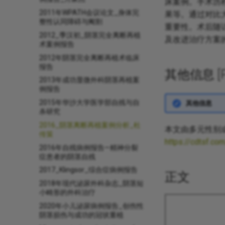
床案例。手术历
2011年WPATH会议论文_身体完
果等。通过对比
整性认同障碍与阉割
重要性。术后随
2012_季汉初_阴茎完全离断再植
及改进治疗方案
术案例报告
2012年阴茎完全离断再植术临床
报告
其他信息 [Pro
2013年成功显微外科阴茎再植案
例报告
2015年华沙大学医学部自残与自
其他信息
杀研究
2016_阴茎离断再植案例分析_杜
本文由多元性别
传策
https://cdtsf.co
2016年自残病例报告—精神分裂
症患者的阴茎自残
2017_Klingsor_综合症病例报告
正文
2018年现代泌尿外科杂志_阴茎短
小畸形的外科治疗
2020年小儿泌尿病例报告_创伤性
阴茎损伤与成功的冠状重植