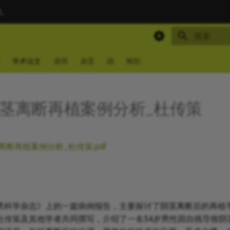
索。
键入以开始
学术论文
虐屌
虐蛋
踢
阉割
_阴茎离断再植案例分析_杜传策
茎离断再植案例分析_杜传策.pdf
男科学杂志》上的一篇病例报告，主要探讨了阴茎离断后的再植
杜传策及其他学者共同撰写，介绍了一名54岁男性因自残导致阴