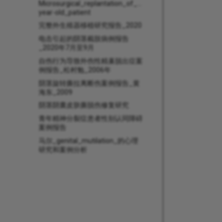
Microsurgical_replantation_of_the_amputated_penis_wit
year-old_patient
完整外生殖器移植研究报告_2020
电击引起的阴茎截肢病例报告
_2020年7月至9月
自伤行为导致外伤性精巢脱出症案
例报告_松村勉_2006年
阴茎旋转撕拉离断伤案例报告_黄
海东_2009
阴茎阴囊皮肤撕脱伤修复研究
青年精神分裂症患者性别认同障碍
案例报告
马尔_genital_mutilation_的心理
研究和案例分析