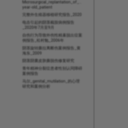
Microsurgical_replantation_of_the_amputated_penis_wit
year-old_patient
完整外生殖器移植研究报告_2020
电击引起的阴茎截肢病例报告
_2020年7月至9月
自伤行为导致外伤性精巢脱出症案
例报告_松村勉_2006年
阴茎旋转撕拉离断伤案例报告_黄
海东_2009
阴茎阴囊皮肤撕脱伤修复研究
青年精神分裂症患者性别认同障碍
案例报告
马尔_genital_mutilation_的心理
研究和案例分析