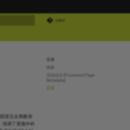
Cdtsf
搜索
目录
摘要
其他信息 [Processed Page
Metadata]
正文
例阴茎完全离断再
，强调了显微外科