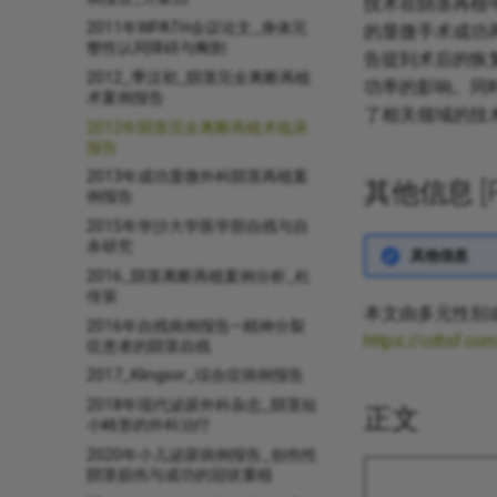
技术在阴茎再植
2011年WPATH会议论文_身体完
的显微手术成功
整性认同障碍与阉割
告提到术后的恢
2012_季汉初_阴茎完全离断再植
功率的影响。同
术案例报告
了相关领域的技
2012年阴茎完全离断再植术临床
报告
2013年成功显微外科阴茎再植案
其他信息 [Pro
例报告
2015年华沙大学医学部自残与自
杀研究
其他信息
2016_阴茎离断再植案例分析_杜
传策
本文由多元性别
2016年自残病例报告—精神分裂
https://cdtsf.co
症患者的阴茎自残
2017_Klingsor_综合症病例报告
2018年现代泌尿外科杂志_阴茎短
正文
小畸形的外科治疗
2020年小儿泌尿病例报告_创伤性
阴茎损伤与成功的冠状重植