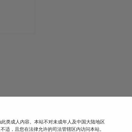
触此类成人内容。本站不对未成年人及中国大陆地区
下一页
起不适，且您在法律允许的司法管辖区内访问本站。
2013年成功显微外科阴茎再植案例报告