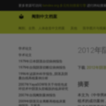
更多资源可访问
tsindex.org 多元性别搜索引擎
进行跨站搜
阉割中文档案
阉割、去势、人体改造中文档案
其他
医学图片与视频
2012
学术论文
学术论文
1979年日本阴茎自切病例报告
下载:
2012年阴
1979年自我阴茎切断症病例报告
1996年泌尿外科学报告_阴茎及阴
囊自残再植案例分析
摘要
2007年YayaSOW等关于传统包皮
环切术中阴茎头部截肢的临床研究
本文为《中华男科
2007年自我阉割案例报告
植术的成功案例
2009年阴茎完全离断再植临床案
例报告_方家杰