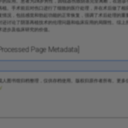
中的应用。患者为28岁男性，因锐器伤致阴茎完全离断，在急诊
再植。手术前后对伤口进行了细致的医疗处理，并在术后做了相
复情况，包括感觉和勃起功能的正常恢复，强调了术后处理的重
时还讨论了阴茎再植技术的伦理问题和临床应用的局限性。综上
术进步及临床研究的价值。
cessed Page Metadata]
成人图书馆归档整理，仅供存档使用。版权归原作者所有。更多
m/