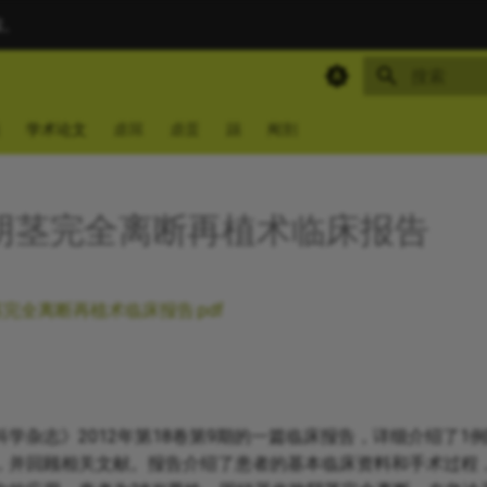
索。
键入以开始
学术论文
虐屌
虐蛋
踢
阉割
年阴茎完全离断再植术临床报告
茎完全离断再植术临床报告.pdf
学杂志》2012年第18卷第9期的一篇临床报告，详细介绍了1
，并回顾相关文献。报告介绍了患者的基本临床资料和手术过程