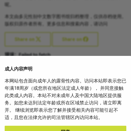
呢。
本文由多元性别中文数字图书馆归档整理，仅供存档使用。
版权归原作者所有。更多信息和搜索内容，请访问
Share on
Share on
成人内容声明
本网站包含面向成年人的露骨性内容。访问本站即表示您已
年满18周岁（或您所在地区法定成人年龄）， 并同意接触
此类成人内容。本站不对未成年人及中国大陆地区提供服
务。如您未达到法定年龄或所在区域禁止访问，请立即离
开。 继续浏览即表示您了解并接受相关内容可能引起不
下一页
适，且您在法律允许的司法管辖区内访问本站。
《男囚奴》