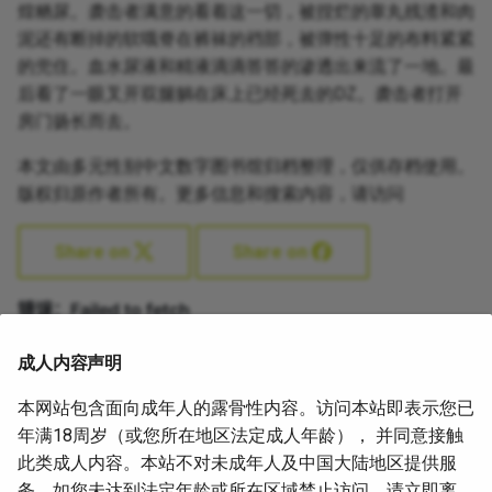
煌粞尿。袭击者满意的看着这一切，被捏烂的睾丸残渣和肉
泥还有断掉的软哦脊在裤袜的裆部，被弹性十足的布料紧紧
的兜住。血水尿液和精液滴滴答答的渗透出来流了一地。最
后看了一眼叉开双腿躺在床上已经死去的DZ。袭击者打开
房门扬长而去。
本文由多元性别中文数字图书馆归档整理，仅供存档使用。
版权归原作者所有。更多信息和搜索内容，请访问
Share on
Share on
成人内容声明
本网站包含面向成年人的露骨性内容。访问本站即表示您已
年满18周岁（或您所在地区法定成人年龄）， 并同意接触
此类成人内容。本站不对未成年人及中国大陆地区提供服
务。如您未达到法定年龄或所在区域禁止访问，请立即离