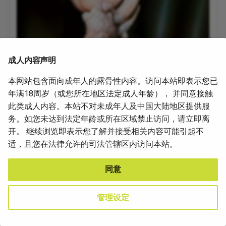
成人内容声明
本网站包含面向成年人的露骨性内容。访问本站即表示您已
年满18周岁（或您所在地区法定成人年龄）， 并同意接触
此类成人内容。本站不对未成年人及中国大陆地区提供服
务。如您未达到法定年龄或所在区域禁止访问，请立即离
开。 继续浏览即表示您了解并接受相关内容可能引起不
适，且您在法律允许的司法管辖区内访问本站。
多元性别艺术表现_未知创作者.jpg
同意
管理设定