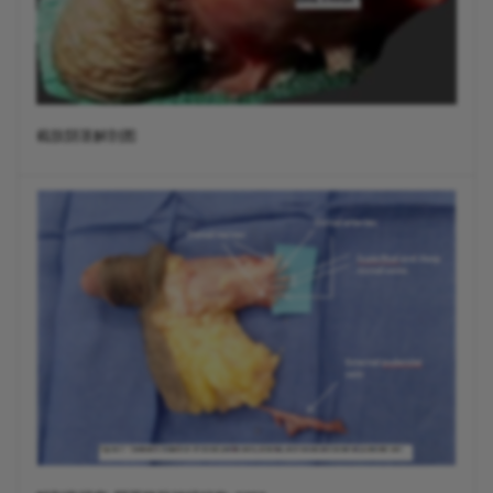
截肢阴茎解剖图