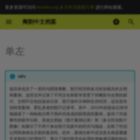
更多资源可访问
tsindex.org 多元性别搜索引擎
进行跨站搜索。
键
阉割中文档案
入
🖼️ 图片
以
单左
开
始
Info
搜
索
该目录包含了一系列与阴茎离断、医疗经历和多元性别相关的文档
和案例。这些文件记录了不同文化和医学背景下对阉割与去势的探
讨。文档不仅包括急诊记录、医疗操作示例和生存经历，还涉及性
别转变案例、霍乱患者的医疗记录等。其中，2012年的急诊记录详
细描述了一例柏柏尔男子因外伤造成的阴茎损伤案例，提供了对该
事件的医学分析。其他文档如《医疗案例记录》和《多元性别医疗
图像》则展示了不同个体在医疗实践中的经历与挑战，反映了性别
认同和身体自主权的复杂性。此外，案例分析中还涉及生殖器重建
手术和伤口护理技巧，显示了现代医学在处理此类敏感话题时的伦