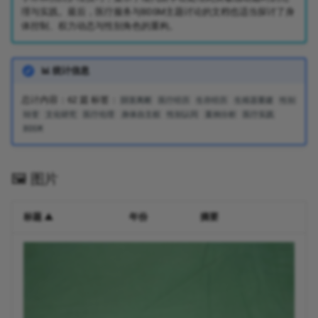
理与实践。最后，医疗服务与BDSM主题讨论的文档也适当探讨了身
体控制、权力动态与性别角色的重构。
📊 统计信息
总计内容：62 篇 标签：
阴茎离断
医疗经历
生存经历
生殖器重建
性别
转变
文化研究
医疗伦理
身体自主权
性别认同
案例分析
医疗实践
BDSM
🖼️ 图片
标题 ▲
年份
摘要